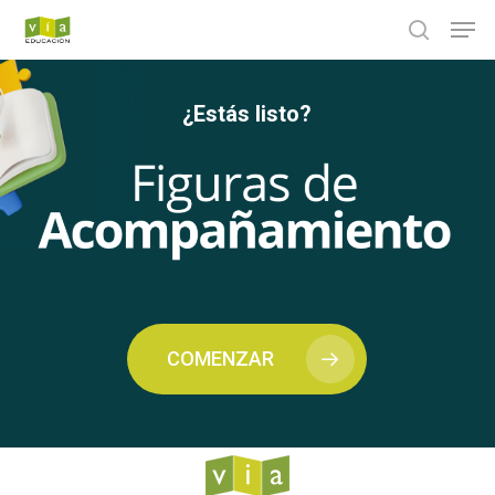
Skip
Men
search
to
main
¿Estás listo?
content
COMENZAR