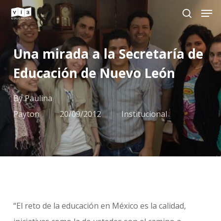
Skip
Men
search
to
main
Una mirada a la Secretaría de
content
Educación de Nuevo León
By
Paulina
Payton
20/09/2012
Institucional
“El reto de la educación en México es la calidad,